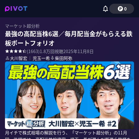
0
マーケット超分析
最強の高配当株6選／毎月配当金がもらえる鉄
板ポートフォリオ
(
1663
)
1.8万
回視聴
2025年11月8日
大川智宏
｜
児玉一希
柴田阿弥
月イチで株式相場の解説を行う、「マーケット超分析」の11月