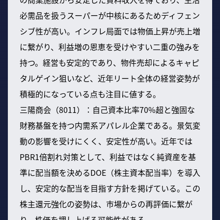
必需品を扱うスーパーが中核にあるためディフェン
シブ性が高い。インフレ局面では物価上昇が売上増
に繋がり、利益増の恩恵を受けやすい二重の強みを
持つ。経営も安定的であり、物件売却によるキャピ
タルゲイン狙いなど、近年リート全体の経営姿勢が
積極的になっている点も注目に値する。
三陽商会（8011）：自己資本比率70%超と強固な
財務基盤を持つ内需系アパレル企業である。景気変
動の影響を受けにくく、安定性が高い。近年では
PBR1倍割れ対策として、利益ではなく純資産を基
準に配当額を決めるDOE（株主資本配当率）を導入
し、安定的な配当を目指す方針を掲げている。この
株主還元強化の姿勢は、市場からの再評価に繋が
り、株価を押し上げる可能性がある。