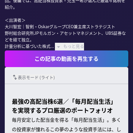
回。後編では、高配当株投資家・児玉一希が選んだ厳選６銘柄を
紹介。

＜出演者＞

大川智宏｜智剣・OskarグループCEO兼主席ストラテジスト

野村総合研究所JPモルガン・アセットマネジメント、UBS証券な
どを経て独立。

計量分析に基づいた株式...
もっと見る
この記事の動画を再生する
表示モード (
ライト
)
最強の高配当株6選／「毎月配当生活」
を実現するプロ厳選のポートフォリオ
毎月安定した配当金を得る「毎月配当生活」。多く
の投資家が憧れるこの夢のような投資手法には、し