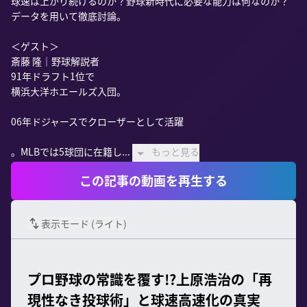
球速は上がり続けるのか？野球新時代に必要な能力は何なのか？
データを用いて徹底討論。

＜ゲスト＞

斎藤 隆｜野球解説者

91年ドラフト1位で

横浜大洋ホエールズ入団。

06年ドジャースでクローザーとして活躍

。MLBでは5球団に在籍し...
もっと見る
この記事の動画を再生する
表示モード (
ライト
)
プロ野球の常識を覆す!?上原浩治の「再
現性なき投球術」と球速高速化の真実