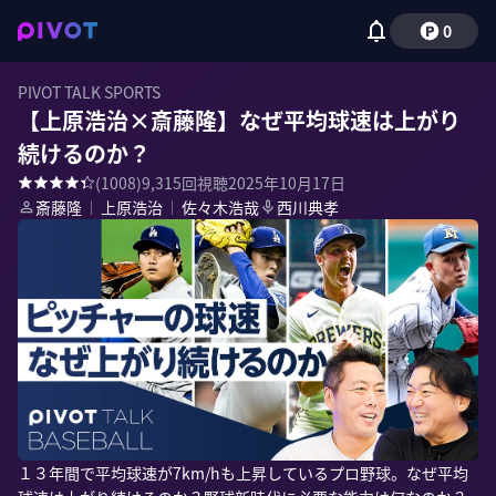
0
PIVOT TALK SPORTS
【上原浩治×斎藤隆】なぜ平均球速は上がり
続けるのか？
(
1008
)
9,315
回視聴
2025年10月17日
斎藤隆
｜
上原浩治
｜
佐々木浩哉
西川典孝
１３年間で平均球速が7km/hも上昇しているプロ野球。なぜ平均