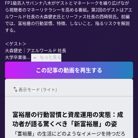
FP1級芸人サバンナ八木がゲストとマネートークを繰り広げなが
ら視聴者のマネーリテラシーを高める番組。第2回のゲストはアエ
ルワールド社長の大森健史氏とリーファス社長の西崎努氏。前編
では、富裕層の行動習慣、特徴、しないこと、陥るリスクを解説
する。

＜ゲスト＞

大森健史｜アエルワールド 社長

大学卒業後...
もっと見る
この記事の動画を再生する
表示モード (
ライト
)
富裕層の行動習慣と資産運用の実態：成
功者が語る驚くべき「新富裕層」の姿
「富裕層」の生活にどのようなイメージを持つだろ