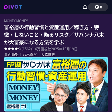
0
MONEY MONEY
富裕層の行動習慣と資産運用／稼ぎ方・特
徴・しないこと・陥るリスク／サバンナ八木
が大富豪になる方法を学ぶ
(
1562
)
1.6万
回視聴
2025年10月19日
西崎努
｜
八木真澄
｜
大森健史