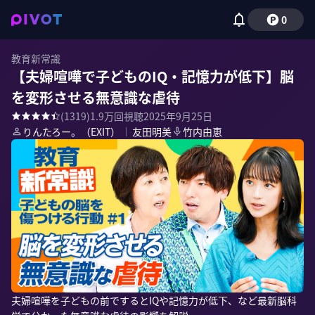
0
教育新常識
【夫婦喧嘩で子どものIQ・記憶力が低下】脳
を変形させる無意識な虐待
(
1319
)
1.9万
回視聴
2025年9月25日
りんたろー。（EXIT）
｜
友田明美
竹内由恵
夫婦喧嘩を子どもの前でするとIQや記憶力が低下、など最新脳科