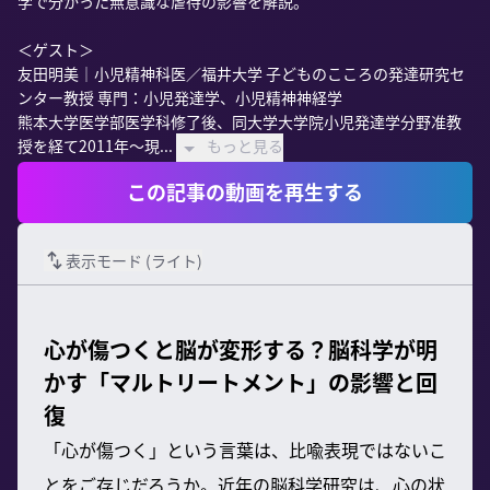
学で分かった無意識な虐待の影響を解説。

＜ゲスト＞

友田明美｜小児精神科医／福井大学 子どものこころの発達研究セ
ンター教授 専門：小児発達学、小児精神神経学

熊本大学医学部医学科修了後、同大学大学院小児発達学分野准教
授を経て2011年～現...
もっと見る
この記事の動画を再生する
表示モード (
ライト
)
心が傷つくと脳が変形する？脳科学が明
かす「マルトリートメント」の影響と回
復
「心が傷つく」という言葉は、比喩表現ではないこ
とをご存じだろうか。近年の脳科学研究は、心の状