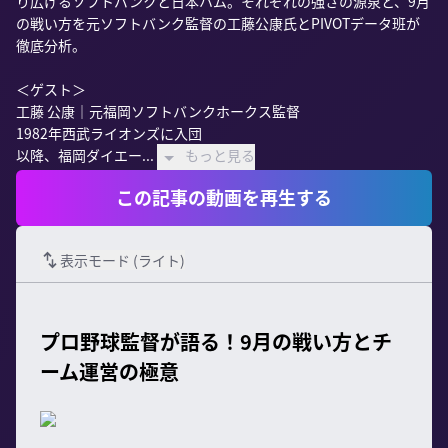
り広げるソフトバンクと日本ハム。それぞれの強さの源泉と、9月
の戦い方を元ソフトバンク監督の工藤公康氏とPIVOTデータ班が
徹底分析。

＜ゲスト＞

工藤 公康｜元福岡ソフトバンクホークス監督

1982年西武ライオンズに入団

以降、福岡ダイエー...
もっと見る
この記事の動画を再生する
表示モード (
ライト
)
プロ野球監督が語る！9月の戦い方とチ
ーム運営の極意