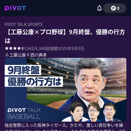
0
PIVOT TALK SPORTS
【工藤公康×プロ野球】9月終盤、優勝の行方
は
(
242
)
4,360
回視聴
2025年9月3日
工藤公康
西川典孝
独走態勢に入った阪神タイガース。かたや、激しい首位争いを繰