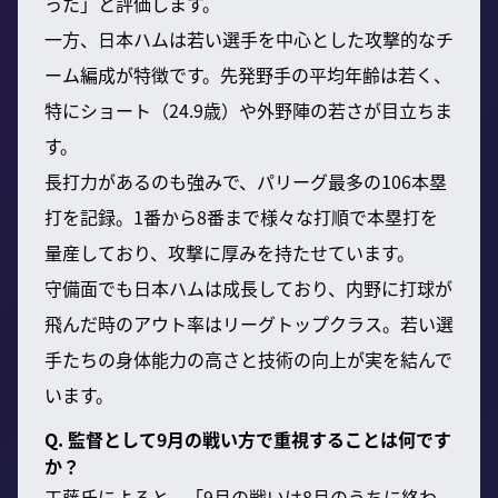
った」と評価します。
一方、日本ハムは若い選手を中心とした攻撃的なチ
ーム編成が特徴です。先発野手の平均年齢は若く、
特にショート（24.9歳）や外野陣の若さが目立ちま
す。
長打力があるのも強みで、パリーグ最多の106本塁
打を記録。1番から8番まで様々な打順で本塁打を
量産しており、攻撃に厚みを持たせています。
守備面でも日本ハムは成長しており、内野に打球が
飛んだ時のアウト率はリーグトップクラス。若い選
手たちの身体能力の高さと技術の向上が実を結んで
います。
Q. 監督として9月の戦い方で重視することは何です
か？
工藤氏によると、「9月の戦いは8月のうちに終わ