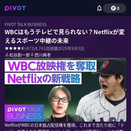
0
PIVOT TALK BUSINESS
WBCはもうテレビで見られない？Netflixが変
えるスポーツ中継の未来
(
472
)
8,741
回視聴
2025年9月3日
松谷創一郎
西川典孝
NetflixがWBCの日本独占配信権を獲得。これまで当たり前に「テ