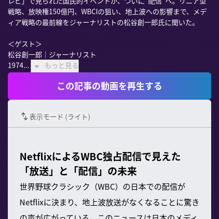
レビ」で見られた国民的イベントが、ついに“配信”へ。リニア型
戦略、放映権150億円、WBCIの狙い、地上波への影響まで、メデ
ィア戦略の最前線をジャーナリストの松谷創一郎氏に聞いた。

＜ゲスト＞

松谷創一郎｜ジャーナリスト

1974...
もっと見る
この記事の動画を再生する
表示モード (
ライト
)
NetflixによるWBC独占配信で見えた
「放送」と「配信」の未来
世界野球クラシック（WBC）の日本での配信が
Netflixに決まり、地上波放送がなくなることに驚き
の声が広がっている。このニュースは日本のメディ