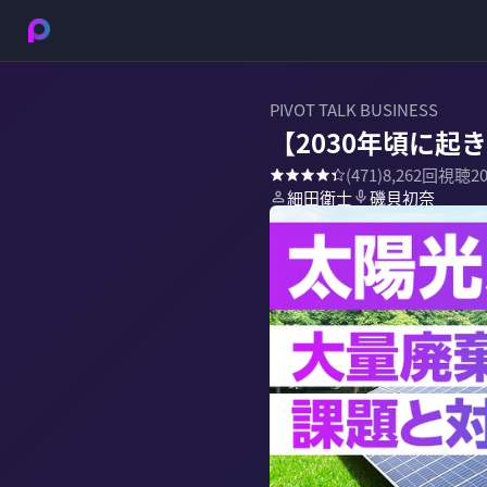
PIVOT TALK BUSINESS
【2030年頃に
(
471
)
8,262
回視聴
2
細田衛士
磯貝初奈