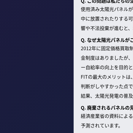
Q. この問題は私たち
使用済み太陽光パネルが
中に放置されたりする可
響や不法投棄が進むと、
Q. なぜ太陽光パネル
2012年に固定価格買
金制度はありましたが、
ー自給率の向上を目的と
FITの最大のメリット
判断がしやすかった点で
結果、太陽光発電の普及
Q. 廃棄されるパネル
経済産業省の資料によると
予測されています。