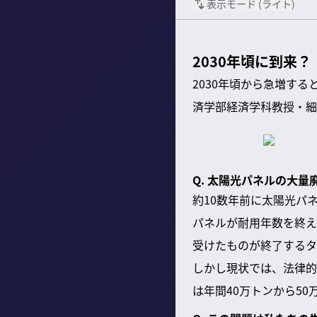
表示モード (
ライト
)
2030年頃に到来
2030年頃から急増す
済学部経済学科教授・細
Q. 太陽光パネルの大
約10数年前に太陽光パ
パネルが耐用年数を終え
受けたものが終了するタ
しかし現状では、法律的
は年間40万トンから5