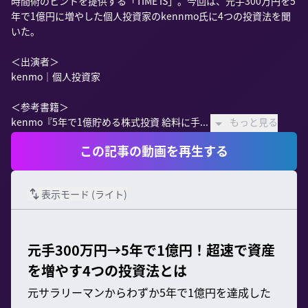
時間術のヒントを提供する「TIME IS」。今回は、元手300万円を5
年で1億円に増やした個人投資家のkennmo氏に4つの投資法を聞
いた。

＜出演者＞

kenmo｜個人投資家

＜参考書籍＞

kenmo『5年で1億貯める株式投資 給料に手...
もっと見る
この記事の動画を再生する
表示モード (
ライト
)
元手300万円→5年で1億円！超速で資産
を増やす4つの投資法とは
元サラリーマンからわずか5年で1億円を達成した