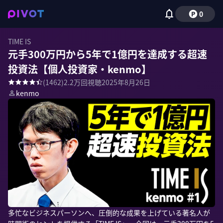
0
TIME IS
元手300万円から5年で1億円を達成する超速
投資法【個人投資家・kenmo】
(
1462
)
2.2万
回視聴
2025年8月26日
kenmo
多忙なビジネスパーソンへ、圧倒的な成果を上げている著名人が