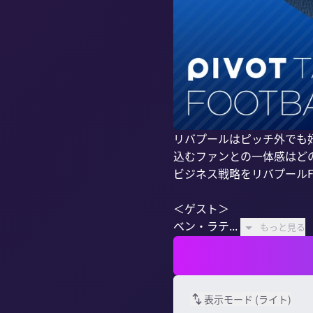
リバプールはピッチ外でも
込むファンとの一体感はど
ビジネス戦略をリバプールFC
＜ゲスト＞

ベン・ラテ...
もっと見る
表示モード (
ライト
)