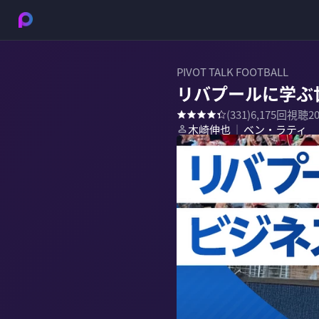
PIVOT TALK FOOTBALL
リバプールに学ぶ
(
331
)
6,175
回視聴
2
木崎伸也
ベン・ラティ
｜