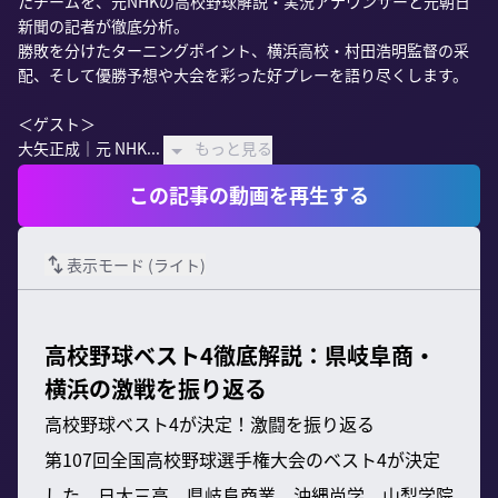
たチームを、元NHKの高校野球解説・実況アナウンサーと元朝日
新聞の記者が徹底分析。

勝敗を分けたターニングポイント、横浜高校・村田浩明監督の采
配、そして優勝予想や大会を彩った好プレーを語り尽くします。

＜ゲスト＞

大矢正成｜元 NHK...
もっと見る
この記事の動画を再生する
表示モード (
ライト
)
高校野球ベスト4徹底解説：県岐阜商・
横浜の激戦を振り返る
高校野球ベスト4が決定！激闘を振り返る
第107回全国高校野球選手権大会のベスト4が決定
した。日大三高、県岐阜商業、沖縄尚学、山梨学院