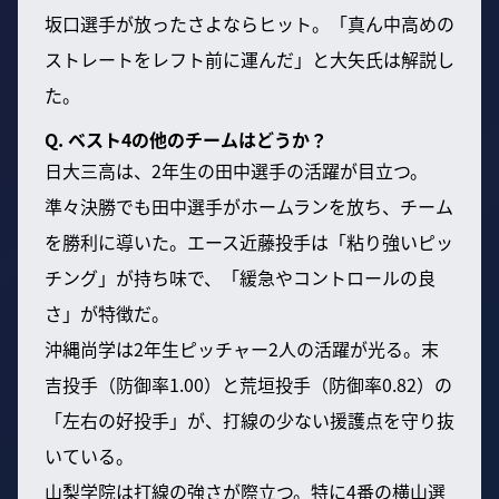
坂口選手が放ったさよならヒット。「真ん中高めの
ストレートをレフト前に運んだ」と大矢氏は解説し
た。
Q. ベスト4の他のチームはどうか？
日大三高は、2年生の田中選手の活躍が目立つ。
準々決勝でも田中選手がホームランを放ち、チーム
を勝利に導いた。エース近藤投手は「粘り強いピッ
チング」が持ち味で、「緩急やコントロールの良
さ」が特徴だ。
沖縄尚学は2年生ピッチャー2人の活躍が光る。末
吉投手（防御率1.00）と荒垣投手（防御率0.82）の
「左右の好投手」が、打線の少ない援護点を守り抜
いている。
山梨学院は打線の強さが際立つ。特に4番の横山選