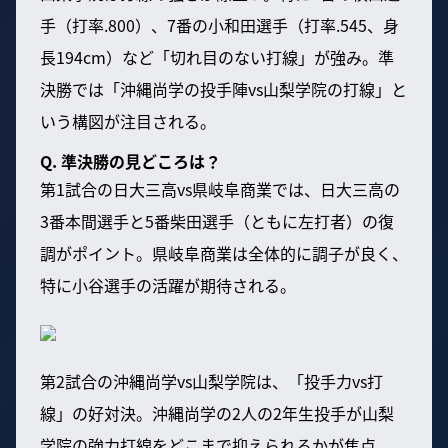
手（打率.800）、7番の小和田選手（打率.545、身
長194cm）など「切れ目のない打線」が強み。準
決勝では「沖縄尚学の投手陣vs山梨学院の打線」と
いう構図が注目される。
Q. 準決勝の見どころは？
第1試合の日大三高vs県岐阜商業では、日大三高の
3番本間選手と5番柴田選手（ともに左打者）の復
調がポイント。県岐阜商業は全体的に調子が良く、
特に小谷選手の活躍が期待される。
第2試合の沖縄尚学vs山梨学院は、「投手力vs打
線」の好対決。沖縄尚学の2人の2年生投手が山梨
学院の強力打線をどこまで抑えられるかが焦点。