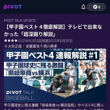
0
PIVOT TALK SPORTS
【甲子園ベスト４徹底解説】テレビで出来な
かった「超深掘り解説」
(
256
)
4,852
回視聴
2025年8月20日
大矢正成
｜
安藤嘉浩
西川典孝
甲子園球史に残る激戦「県岐阜商 vs 横浜高校」やベスト4に残っ