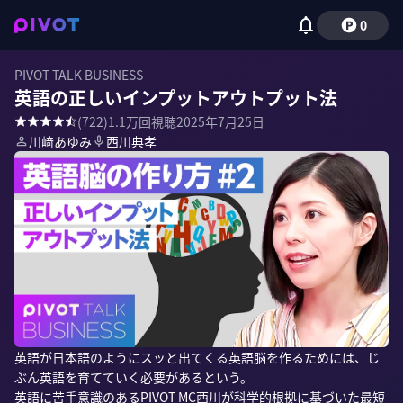
0
PIVOT TALK BUSINESS
英語の正しいインプットアウトプット法
(
722
)
1.1万
回視聴
2025年7月25日
川﨑あゆみ
西川典孝
英語が日本語のようにスッと出てくる英語脳を作るためには、じ
ぶん英語を育てていく必要があるという。

英語に苦手意識のあるPIVOT MC西川が科学的根拠に基づいた最短