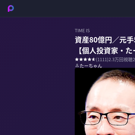
TIME IS
資産80億円／元
【個人投資家・た
(
1111
)
2.3万
回視聴
たーちゃん