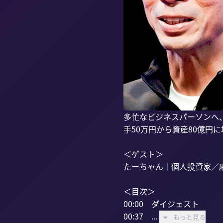
多忙なビジネスパーソンへ、
手50万円から資産80億円
＜ゲスト＞

たーちゃん｜個人投資家／麻
＜目次＞

00:00　ダイジェスト

00:37　...
もっと見る