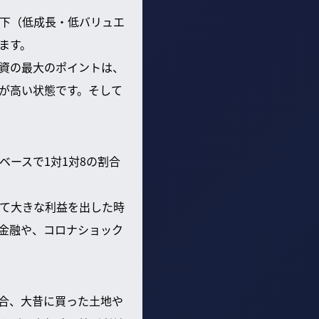
下（低成長・低バリュエ
ます。
資の最大のポイントは、
が高い状態です。そして
ースで1対1対8の割合
て大きな利益を出した時
金融や、コロナショック
合、大昔に買った土地や