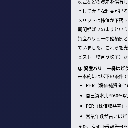
株式などの資産を保有し
として大きな利益が出る
メリットは株価が下落す
期間横ばいのままという
資産バリューの銘柄例と
ていました。これらを売
ビスト（物言う株主）が
Q. 資産バリュー株は
基本的には以下の条件で
PBR（株価純資産倍
自己資本比率60%以
PER（株価収益率）
営業年数が古いほど
また、有価証券報告書を