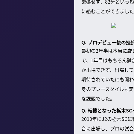
緊張せず、82分という
に絡むことができました
Q. プロデビュー後の
最初の2年半は本当に厳
で、1年目はもちろん試
か出場できず、出場して
期待されていたにも関わ
身のプレースタイルも定
な課題でした。
Q. 転機となった栃木S
2010年にJ2の栃木
合に出場し、プロの試合