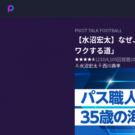
PIVOT TALK FOOTBALL
【水沼宏太】なぜ
ワクする道」
(
233
)
4,105
回視聴
2
水沼宏太
西川典孝