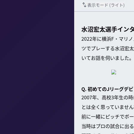
表示モード (
ライト
)
水沼宏太選手インタ
2022年に横浜F・マ
ツでプレーする水沼宏太
いてお話を伺いました。
Q. 初めてのJリーグ
2007年、高校3年生
とは全く思っていません
前に一緒にピッチでボー
当時はプロの試合に出る