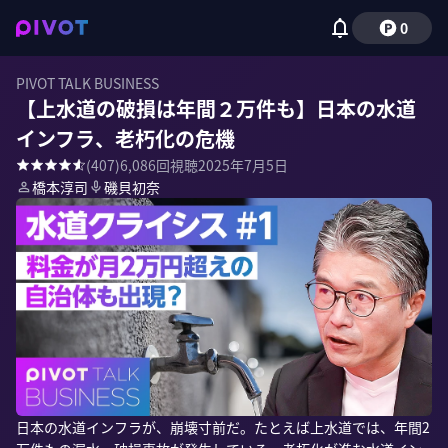
0
PIVOT TALK BUSINESS
【上水道の破損は年間２万件も】日本の水道
インフラ、老朽化の危機
(
407
)
6,086
回視聴
2025年7月5日
橋本淳司
磯貝初奈
日本の水道インフラが、崩壊寸前だ。たとえば上水道では、年間2