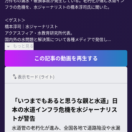
万件もの漏水・破損事故が発生している。老朽化が進む水道イン
フラの危機を、水ジャーナリストの橋本淳司氏に聞いた。

＜ゲスト＞

橋本淳司｜水ジャーナリスト

アクアスフィア・水教育研究所代表。

国内外の水問題と解決策について各種メディアで発信し...
もっと見る
この記事の動画を再生する
表示モード (
ライト
)
「いつまでもあると思うな親と水道」日
本の水道インフラ危機を水ジャーナリス
トが警告
水道管の老朽化が進み、全国各地で道路陥没や水漏