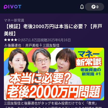
0
マネー新常識
【検証】老後2000万円は本当に必要？【井戸
美枝】
(
657
)
1.8万
回視聴
2025年6月16日
後藤達也
｜
井戸美枝
三田友梨佳
三田友梨佳と後藤達也がタッグを組み投資だけでなく「教育」