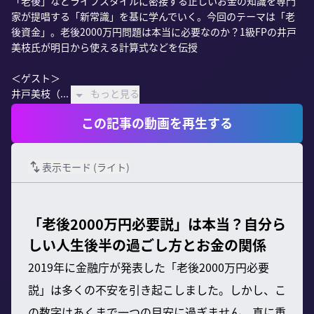
「老後」などライフスタイルに密接する正しいお金の知識を専門
家が提唱する「新常識」を基に学んでいく。今回のテーマは「老
後資金」。老後2000万円問題は本当に必要なのか？1級FPの井戸
美枝氏が明日から使える計算式などを伝授

＜ゲスト＞

井戸美枝（...
もっと見る
この記事の動画を再生する
表示モード (
ライト
)
「老後2000万円必要説」は本当？自分ら
しい人生後半の過ごし方とお金の関係
2019年に金融庁が発表した「老後2000万円必要
説」は多くの不安を引き起こしました。しかし、こ
の数字はあくまで一つの目安に過ぎません。真に重