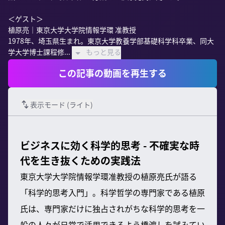
＜ゲスト＞

植原亮｜東京大学大学院情報学環 准教授

1978年、埼玉県生まれ。東京大学教養学部基礎科学科卒業、同大
学大学博士課程修...
もっと見る
この記事の動画を再生する
表示モード (
ライト
)
ビジネスに効く科学的思考 - 不確実な時
代を生き抜くための実践法
東京大学大学院情報学環准教授の植原亮氏が語る
「科学的思考入門」。科学哲学の専門家である植原
氏は、専門家だけに独占されがちな科学的思考を一
般の人々が日常で活用できるよう橋渡しを試みてい