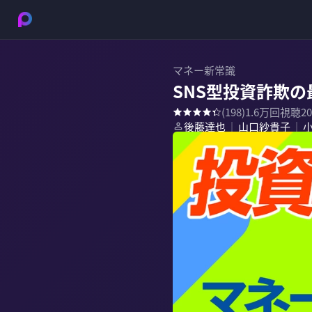
マネー新常識
SNS型投資詐欺
(
198
)
1.6万
回視聴
2
後藤達也
山口紗貴子
｜
｜