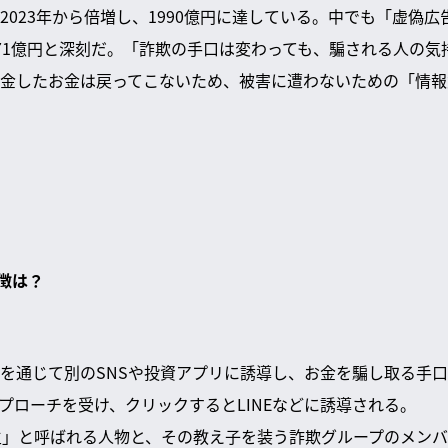
2023年から倍増し、1990億円に達している。中でも「虚偽広
71億円と深刻だ。「詐欺の手口は変わっても、騙される人の気
金したお金は戻ってこないため、被害に遭わないための「情報
徴は？
Sを通じて別のSNSや投資アプリに誘導し、お金を騙し取る手口だ。F
どでアプローチを受け、クリックするとLINEなどに誘導される。
先生」と呼ばれる人物と、その教え子を装う詐欺グループのメン