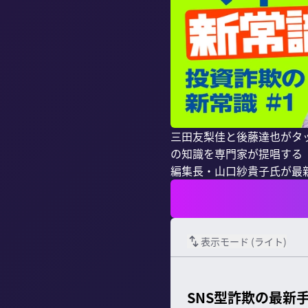
三田友梨佳と後藤達也がタ
の知識を専門家が提唱する
編集長・山口紗貴子氏が最
表示モード (
ライト
)
SNS型詐欺の最新