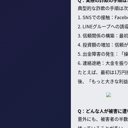
Q：実際の詐欺の手順は
典型的な詐欺の手順は次
1. SNSでの接触：Fac
2. LINEグループへ
3. 信頼関係の構築：
4. 投資額の増加：信
5. 出金障害の発生：
6. 連絡途絶：大金を
たとえば、最初は1万円
後、「もっと大きな利益
Q：どんな人が被害に遭
意外にも、被害者の半数