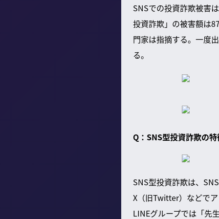
SNSでの投資詐欺被害は
投資詐欺」の被害額は8
門家は指摘する。一度出
る。
Q：SNS型投資詐欺の特
SNS型投資詐欺は、SN
X（旧Twitter）な
LINEグループでは「