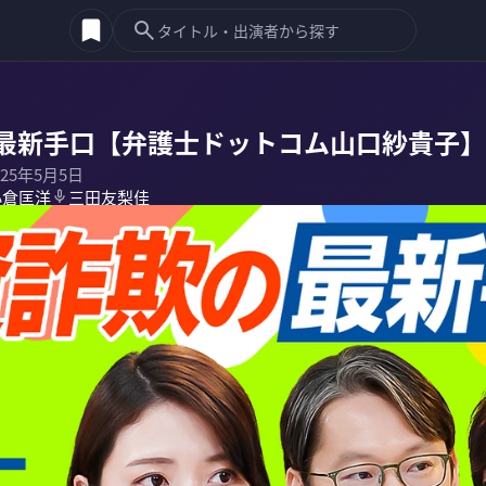
の最新手口【弁護士ドットコム山口紗貴子】
025年5月5日
小倉匡洋
三田友梨佳