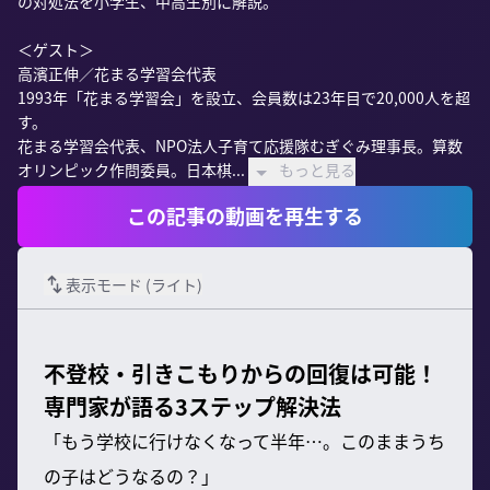
の対処法を小学生、中高生別に解説。

＜ゲスト＞

高濱正伸／花まる学習会代表

1993年「花まる学習会」を設立、会員数は23年目で20,000人を超
す。

花まる学習会代表、NPO法人子育て応援隊むぎぐみ理事長。算数
オリンピック作問委員。日本棋...
もっと見る
この記事の動画を再生する
表示モード (
ライト
)
不登校・引きこもりからの回復は可能！
専門家が語る3ステップ解決法
「もう学校に行けなくなって半年…。このままうち
の子はどうなるの？」