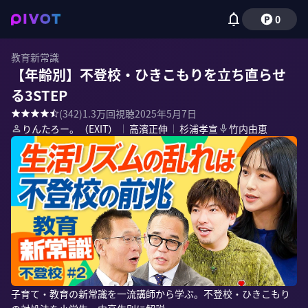
0
教育新常識
【年齢別】不登校・ひきこもりを立ち直らせ
る3STEP
(
342
)
1.3万
回視聴
2025年5月7日
りんたろー。（EXIT）
｜
高濱正伸
｜
杉浦孝宣
竹内由恵
子育て・教育の新常識を一流講師から学ぶ。不登校・ひきこもり