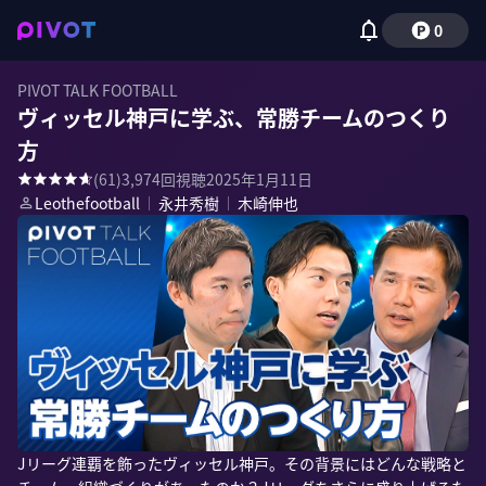
0
PIVOT TALK FOOTBALL
ヴィッセル神戸に学ぶ、常勝チームのつくり
方
(
61
)
3,974
回視聴
2025年1月11日
Leothefootball
｜
永井秀樹
｜
木崎伸也
Jリーグ連覇を飾ったヴィッセル神戸。その背景にはどんな戦略と