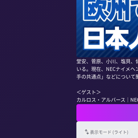
堂安、菅原、小川、塩貝、
いる。現在、NECナイメ
手の共通点」などについて聞
＜ゲスト＞

カルロス・アルバース｜NEC
表示モード (
ライト
)