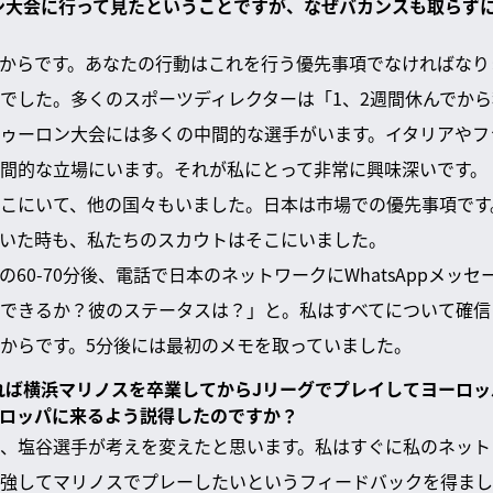
ロン大会に行って見たということですが、なぜバカンスも取らず
からです。あなたの行動はこれを行う優先事項でなければなり
でした。多くのスポーツディレクターは「1、2週間休んでか
ゥーロン大会には多くの中間的な選手がいます。イタリアやフ
間的な立場にいます。それが私にとって非常に興味深いです。
こにいて、他の国々もいました。日本は市場での優先事項です
いた時も、私たちのスカウトはそこにいました。
60-70分後、電話で日本のネットワークにWhatsAppメッ
できるか？彼のステータスは？」と。私はすべてについて確信
からです。5分後には最初のメモを取っていました。
あれば横浜マリノスを卒業してからJリーグでプレイしてヨーロ
ロッパに来るよう説得したのですか？
、塩谷選手が考えを変えたと思います。私はすぐに私のネット
強してマリノスでプレーしたいというフィードバックを得まし