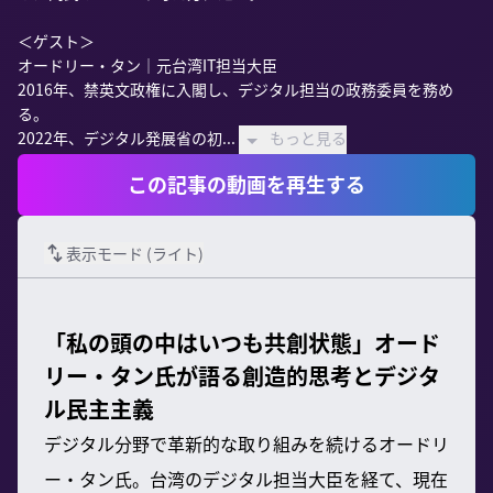
＜ゲスト＞

オードリー・タン｜元台湾IT担当大臣

2016年、禁英文政権に入閣し、デジタル担当の政務委員を務め
る。

2022年、デジタル発展省の初...
もっと見る
この記事の動画を再生する
表示モード (
ライト
)
「私の頭の中はいつも共創状態」オード
リー・タン氏が語る創造的思考とデジタ
ル民主主義
デジタル分野で革新的な取り組みを続けるオードリ
ー・タン氏。台湾のデジタル担当大臣を経て、現在