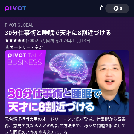
0
PIVOT GLOBAL
30分仕事術と睡眠で天才に8割近づける
(
200
)
2.5万
回視聴
2024年11月13日
オードリー・タン
元台湾IT担当大臣のオードリー・タン氏が登場。仕事術から読書
術、意見の異なる人との対話の方法まで、様々な問題を解決して
きた同氏のスキルや考え方に迫る。
