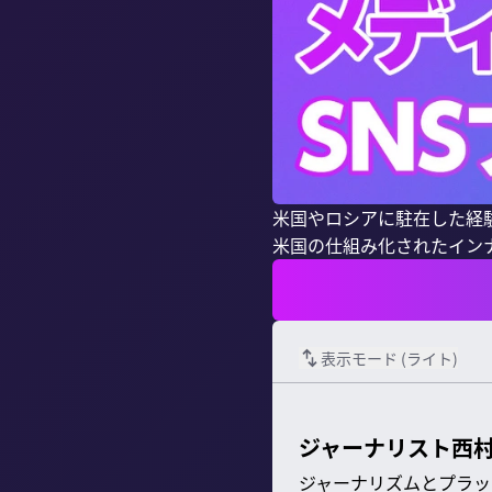
米国やロシアに駐在した経験
米国の仕組み化されたイン
表示モード (
ライト
)
ジャーナリスト西村
ジャーナリズムとプラッ