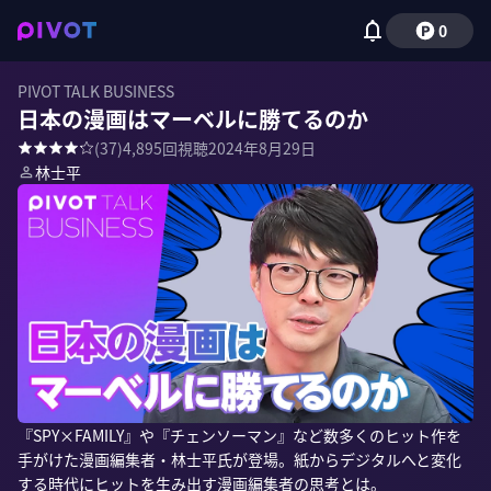
0
PIVOT TALK BUSINESS
日本の漫画はマーベルに勝てるのか
(
37
)
4,895
回視聴
2024年8月29日
林士平
『SPY×FAMILY』や『チェンソーマン』など数多くのヒット作を
手がけた漫画編集者・林士平氏が登場。紙からデジタルへと変化
する時代にヒットを生み出す漫画編集者の思考とは。