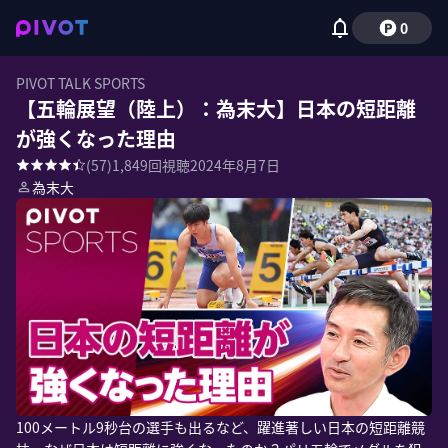
0
PIVOT TALK SPORTS
【五輪展望（陸上）：為末大】日本の短距離
が強くなった理由
(
57
)
1,849
回視聴
2024年8月7日
為末大
100メートル9秒台の選手も出るなど、躍進著しい日本の短距離競