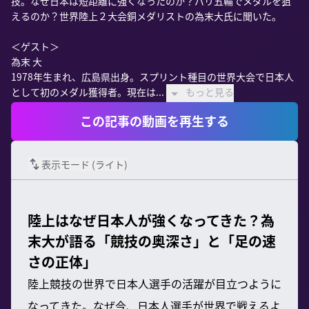
技。なぜ日本は短距離に強くなったのか？パリ五輪でメダルを狙
えるのか？世界陸上２大会銅メダリストの為末大氏に聞いた。 

＜ゲスト＞ 

為末 大 

1978年生まれ、広島県出身。スプリント種目の世界大会で日本人
として初のメダル獲得者。現在は...
もっと見る
この記事の動画を再生する
表示モード (
ライト
)
陸上はなぜ日本人が強くなってきた？為
末大が語る「競技の奥深さ」と「足の速
さの正体」
陸上競技の世界で日本人選手の活躍が目立つように
なってきた。なぜ今、日本人選手が世界で戦えるよ