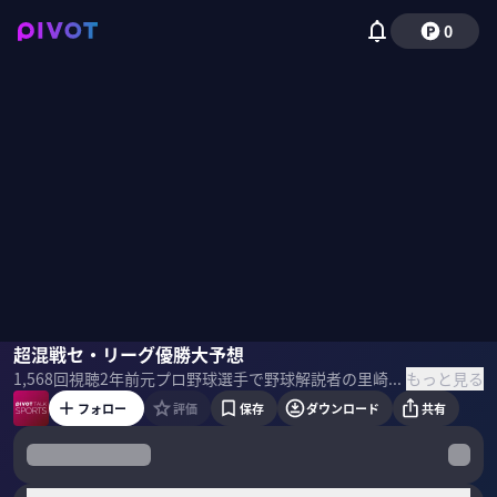
0
里崎智也
超混戦セ・リーグ優勝大予想
もっと見る
1,568
回視聴
2年前
元プロ野球選手で野球解説者の里崎智也氏をゲストに招き、セ・リーグ前半戦の各チーム総括と後半戦の展開を分析。昨年優勝の阪神、現在首位の巨人の後半戦の展開は？ ＜ゲスト＞ 里崎智也｜野球解説者 98年のドラフト2位で千葉ロッテマリーンズを逆指名し、05年にチームの日本一に貢献翌年の第1回WBCでは正捕手として日本を世界一に導き、ベストナインにも選出された。 15年より千葉ロッテマリーンズのスペシャルアドバイザー。 ＜目次＞
フォロー
評価
保存
ダウンロード
共有