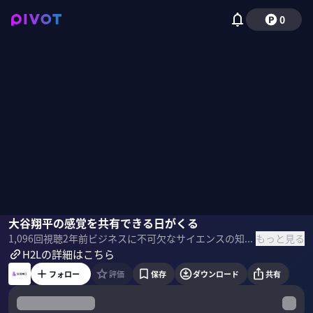
0
高野次郎
大谷翔平の感覚を共有できる日がくる
柳原大
茂木健一郎
もっと見る
1,096
回視聴
2年前
ビジネスに不可欠なサイエンスの知識を追求する番組「& SCIENCE」。今回は「産官学連携でさらに進化 ボディシェアリング最新事情」をテーマに、乃村工藝社 高野次郎氏、東京大学 大学院総合文化研究科 柳原大教授、脳科学者の茂木健一郎氏と深掘りしていきます。 【Sponsored】 ＜ゲスト＞ 高野次郎 株式会社乃村工藝社 SIP担当研究員／プランニングディレクター 柳原大 東京大学・大学院総合文化研究科 教授 広域科学専攻・生命環境科学系 理化学研究所・脳神経科学研究センター チームリーダー 認知行動連携研究チーム 茂木健一郎 脳科学者／理学博士 ソニーコンピュータサイエンス研究所シニアリサーチャー ＜目次＞
H2Lの詳細はこちら
フォロー
評価
保存
ダウンロード
共有