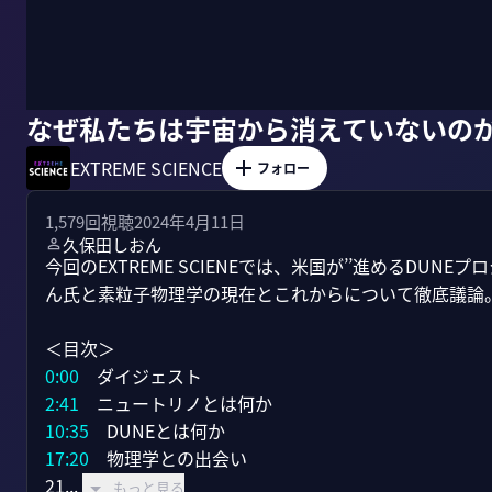
なぜ私たちは宇宙から消えていないの
EXTREME SCIENCE
フォロー
1,579
回視聴
2024年4月11日
久保田しおん
今回のEXTREME SCIENEでは、米国が’’進めるDU
ん氏と素粒子物理学の現在とこれからについて徹底議論。
0:00
2:41
10:35
17:20
　物理学との出会い

21...
もっと見る