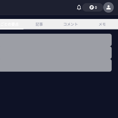
0
章ごとの要点
記事
コメント
メモ