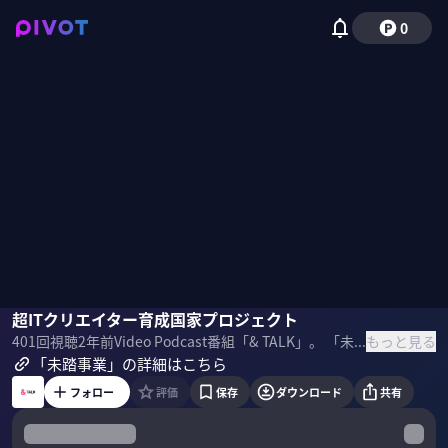
0
夏野剛
超ITクリエイター育成国家プロジェクト
もっと見る
401
回視聴
2年前
Video Podcast番組「& TALK」。 「未踏事業」をテーマに 未踏事業 統括プロジェクトマネージャー 夏野剛氏に話を聞きました。 【SPONSORED】 ＜目次＞
「未踏事業」の詳細はこちら
フォロー
評価
保存
ダウンロード
共有