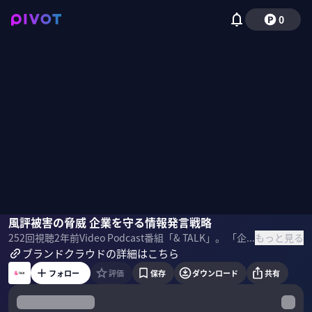
0
叶野雄与
風評被害の脅威 企業を守る情報発言戦略
もっと見る
252
回視聴
2年前
Video Podcast番組「& TALK」。 「企業ブランドの作り方」をテーマに ブランドクラウド 代表 叶野 雄与氏に話を聞きました。 【SPONSORED】 ＜目次＞
ブランドクラウドの詳細はこちら
フォロー
評価
保存
ダウンロード
共有