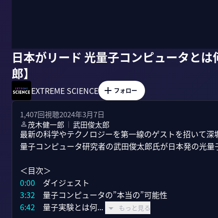
日本がリード 光量子コンピュータとは
郎】
EXTREME SCIENCE
フォロー
1,407
回視聴
2024年3月7日
茂木健一郎
武田俊太郎
｜
最新の科学やテクノロジーを第一線のゲストを招いて深堀る番
量子コンピュータ研究者の武田俊太郎氏が日本発の光量子
0:00
3:32
6:42
　量子実験とは何...
もっと見る