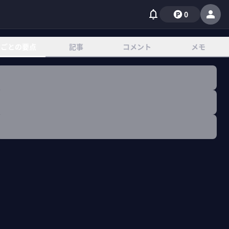
0
章ごとの要点
記事
コメント
メモ