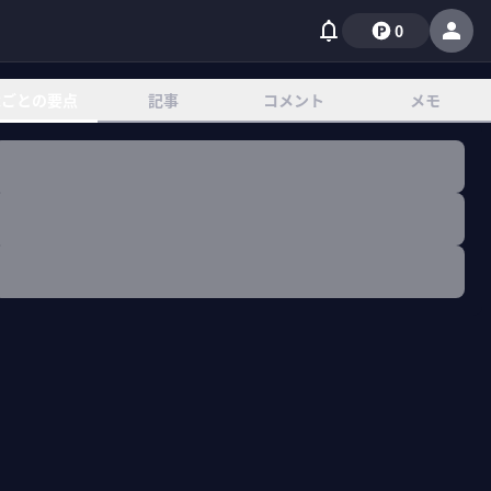
0
章ごとの要点
記事
コメント
メモ