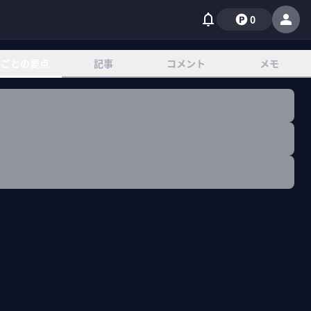
0
章ごとの要点
記事
コメント
メモ