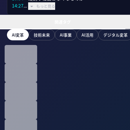
14:27
...
もっと見る
関連タグ
AI変革
技術未来
AI事業
AI活用
デジタル変革