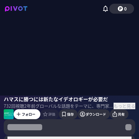
0
アミ・アヤロン
ハマスに勝つには新たなイデオロギーが必要だ
もっと見る
732
回視聴
2年前
グローバルな話題をテーマに、専門家に英語でインタビューするPIVOT GLOBAL。 ＜目次＞
フォロー
評価
保存
ダウンロード
共有