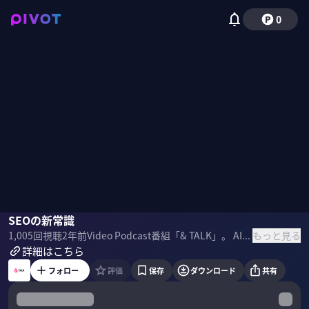
0
藤井慎二郎
SEOの新常識
もっと見る
1,005
回視聴
2年前
Video Podcast番組「& TALK」。 AI活用やオウンドメディアの活況により、影響力を増すコンテンツマーケティング。AIが編集長になる時代のSEOについて、藤井慎二郎氏が解説。 【SPONSORED】 ＜ゲスト＞ 藤井 慎二郎（ふじい しんじろう）/ オロパス代表 ＜目次＞
詳細はこちら
フォロー
評価
保存
ダウンロード
共有