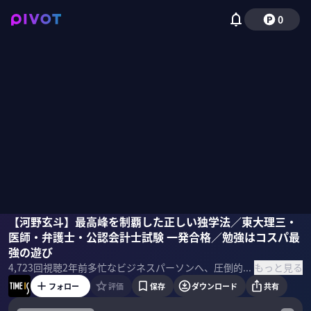
0
河野玄斗
【河野玄斗】最高峰を制覇した正しい独学法／東大理三・
医師・弁護士・公認会計士試験 一発合格／勉強はコスパ最
強の遊び
もっと見る
4,723
回視聴
2年前
多忙なビジネスパーソンへ、圧倒的な成果を上げている著名人が時間術のヒントを提供する「TIME IS」。今回は、東大理三・3大難関国家資格を制覇した河野玄斗さんに話を聞く。 ＜ゲスト＞ 河野玄斗 Stardy社長 / 河野塾ISM塾長 ＜目次＞
フォロー
評価
保存
ダウンロード
共有