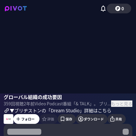
0
鳥山聡子
グローバル組織の成功要因
もっと見る
359
回視聴
2年前
Video Podcast番組「& TALK」。 ブリヂストンの鳥山聡子氏が、ラグビー、バスケ、サッカー、バレー、チームスポーツ4競技から学んだビジネススキルを振り返ります。 【SPONSORED】 ＜目次＞
▼ブリヂストンの「Dream Studio」詳細はこちら
フォロー
評価
保存
ダウンロード
共有