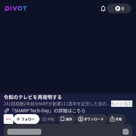
0
種谷元隆
令和のテレビを再発明する
小笠原治
もっと見る
241
回視聴
2年前
SHARPが創業111周年を記念した初の単独大規模技術展示イベント「SHARP Tech-Day」にて行われたPIVOT Sessionの様子を公開。 【SPONSORED】 ＜ゲスト＞ 種谷元隆/シャープ 常務執行役員CTO 兼 R&D担当 小笠原 治/京都芸術大学 教授 ＜目次＞
「SHARP Tech-Day」の詳細はこちら
フォロー
評価
保存
ダウンロード
共有