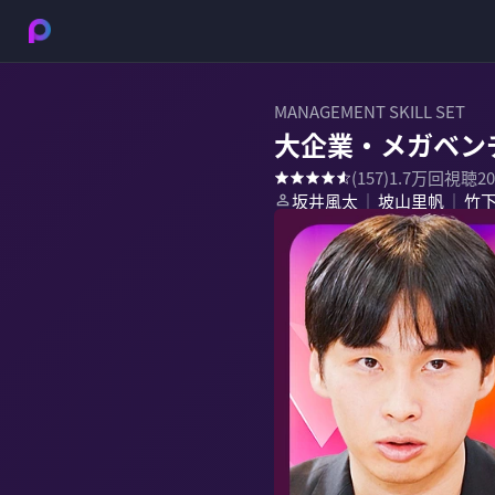
MANAGEMENT SKILL SET
大企業・メガベンチ
(
157
)
1.7万
回視聴
2
坂井風太
坡山里帆
竹
｜
｜