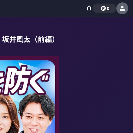
0
役・坂井風太（前編）