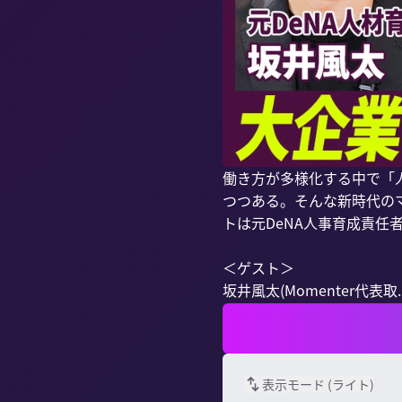
働き方が多様化する中で「
つつある。そんな新時代の
トは元DeNA人事育成責任者
＜ゲスト＞

坂井風太(Momenter代表取..
表示モード (
ライト
)