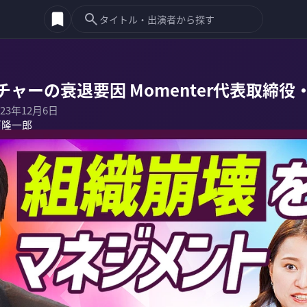
ャーの衰退要因 Momenter代表取締
023年12月6日
下隆一郎