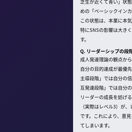
芝生が近くて青い」状態
めの「ベーシックインカ
この状態は、本業に本気
特にSNSの影響は大き
す。
Q. リーダーシップの
成人発達理論の観点から
自分の目的達成が最優先
主導段階」では自分の信
互発達段階」では自分の
リーダーの成長を妨げる
（実際はレベル3）が、
です。これにより、意見
てしまいます。