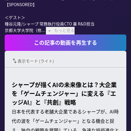
【SPONSORED】

＜ゲスト＞

種谷元隆/シャープ 常務執行役員CTO 兼 R&D担当

京都大学大学院（修...
もっと見る
この記事の動画を再生する
表示モード (
ライト
)
シャープが描くAIの未来像とは？大企業
を「ゲームチェンジャー」に変える『エ
ッジAI』と『共創』戦略
日本を代表する老舗大企業であるシャープが、AI時
代の波を「ゲームチェンジャー」となる機会と捉
え、独自の戦略を展開している。急速な技術進化と