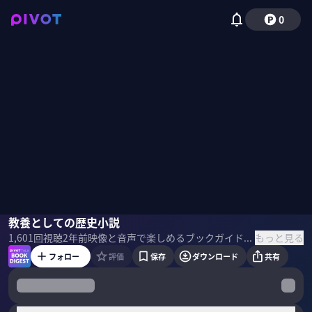
0
今村翔吾
教養としての歴史小説
もっと見る
1,601
回視聴
2年前
映像と音声で楽しめるブックガイド。話題の新刊の著者・訳者・編集者・思い入れのある人をゲストに呼び、ビジネスパーソンが吸収したい学びを、本の作り手に直接聞きます。 本1冊を読む時間がなかなか取れないという方も、この番組を通じて最新のビジネス書のエッセンスに触れられます。 ＜ゲスト＞ 今村翔吾｜直木賞作家 1984年、京都府生まれ。ダンスインストラクター、作曲家、埋蔵文化財調査員を経て専業作家となった。一般社団法人「ホンミライ」を設立。代表作に『塞王の楯』、近著に『教養としての歴史小説』がある。 ＜目次＞
フォロー
評価
保存
ダウンロード
共有