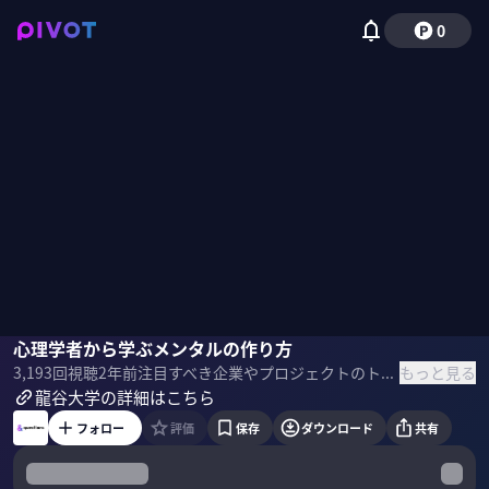
0
吉田ちか
心理学者から学ぶメンタルの作り方
水口政人
もっと見る
3,193
回視聴
2年前
注目すべき企業やプロジェクトのトップランナーを招き、 キーワードをもとに掘り下げていく番組「＆ questions」。 YouTubeクリエイター吉田ちか氏と龍谷大学心理学部教授 水口 政人氏に 「ChatGPTを超える 人類のメンタルの整え方」をテーマに話を聞きました。 【Sponsored】 ＜ゲスト＞ 吉田ちか｜YouTubeクリエイター 小学校1年生の時に、父親の仕事の関係でアメリカ・シアトルに渡米。 以後、16年間をアメリカで過ごす。 ワシントン大学・ビジネススクールを卒業後帰国。 大手コンサル会社に就職し、2011年よりYouTubeで英会話動画を投稿し、 現在の『バイリンガール英会話』を始める。 2013年コンサル会社を退職し、動画クリエイター一本で活動中。 水口政人｜龍谷大学心理学部教授 商社でメキシコ駐在を経験し、帰国後 MBA とプロコーチ資格を取得。 コンサルティング会社を経て、独立。 2023年4月より龍谷大学心理学部心理学科教授に就任。 ＜目次＞
龍谷大学の詳細はこちら
フォロー
評価
保存
ダウンロード
共有