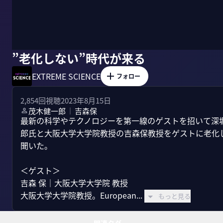
”老化しない”時代が来る
EXTREME SCIENCE
フォロー
2,854
回視聴
2023年8月15日
茂木健一郎
吉森保
｜
最新の科学やテクノロジーを第一線のゲストを招いて深堀る番組
郎氏と大阪大学大学院教授の吉森保教授をゲストに老化
聞いた。

＜ゲスト＞

吉森 保｜大阪大学大学院 教授

大阪大学大学院教授。European...
もっと見る