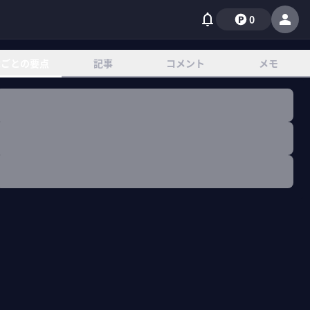
0
章ごとの要点
記事
コメント
メモ