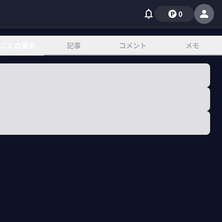
0
章ごとの要点
記事
コメント
メモ