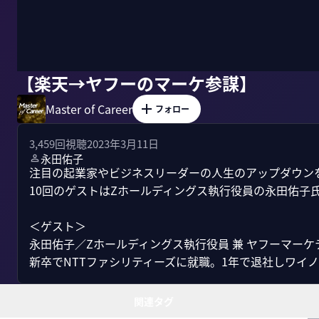
【楽天→ヤフーのマーケ参謀】
Master of Career
フォロー
3,459
回視聴
2023年3月11日
永田佑子
注目の起業家やビジネスリーダーの人生のアップダウン
10回のゲストはZホールディングス執行役員の永田佑子氏
＜ゲスト＞

永田佑子／Zホールディングス執行役員 兼 ヤフーマーケ
新卒でNTTファシリティーズに就職。1年で退社しワイノッ
関連タグ