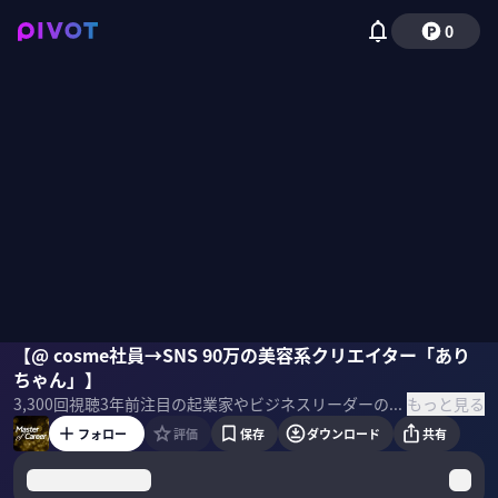
0
ありちゃん
【@ cosme社員→SNS 90万の美容系クリエイター「あり
ちゃん」】
もっと見る
3,300
回視聴
3年前
注目の起業家やビジネスリーダーの人生のアップダウンを聞きながら、キャリアを深掘りするシリーズ。第9回のゲストは美容クリエイターのありちゃん氏。 ＜ゲスト＞ ありちゃん／美容クリエイター 新卒で「@cosme」を運営する株式会社アイスタイルに入社し、4年間務めた後に退社する。退社後は美容クリエイターとして独立し、「毎月の支出の半分をコスメに充てる女」のキャッチフレーズでコスメレビューを発信する。2021年には「Tik Tok CREATOR AWARD 2021」でファイナリスト5人に選ばれる。 ＜目次＞
フォロー
評価
保存
ダウンロード
共有