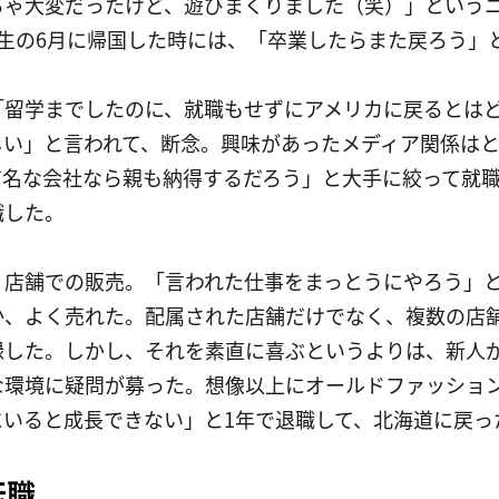
ちゃ大変だったけど、遊びまくりました（笑）」という
生の6月に帰国した時には、「卒業したらまた戻ろう」
「留学までしたのに、就職もせずにアメリカに戻るとはど
しい」と言われて、断念。興味があったメディア関係は
有名な会社なら親も納得するだろう」と大手に絞って就
職した。
、店舗での販売。「言われた仕事をまっとうにやろう」
か、よく売れた。配属された店舗だけでなく、複数の店
録した。しかし、それを素直に喜ぶというよりは、新人
な環境に疑問が募った。想像以上にオールドファッショ
にいると成長できない」と1年で退職して、北海道に戻っ
転職