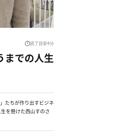
読了目安
4
分
うまでの人生
」たちが作り出すビジネ
人生を懸けた西山すのさ