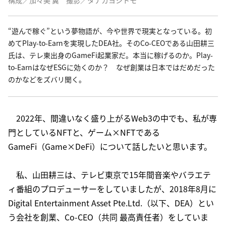
構成／加々美 翼　撮影／タナカヨシトモ
“遊んで稼ぐ”という夢物語が、今や世界で現実となっている。初
めてPlay-to-Earnを実現したDEA社。そのCo-CEOである山田耕三
氏は、テレ東出身のGameFi起業家だ。本当に稼げるのか。Play-
to-EarnはなぜESGに効くのか？　なぜ創業は日本ではだめだった
のかなどをズバリ聞く。
2022年、間違いなく盛り上がるWeb3の中でも、私が専
門としているNFTと、ゲーム×NFTである
GameFi（Game×DeFi）について話したいと思います。
私、山田耕三は、テレビ東京で15年間音楽やバラエテ
ィ番組のプロデューサーをしていましたが、2018年8月に
Digital Entertainment Asset Pte.Ltd.（以下、DEA）とい
う会社を創業、Co-CEO（共同 最高責任者）をしていま