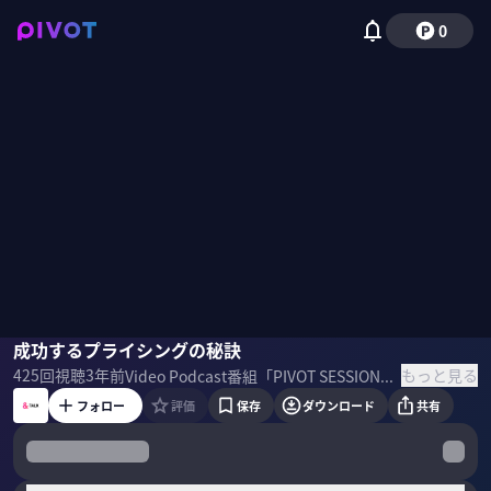
0
高橋嘉尋
成功するプライシングの秘訣
佐々木紀彦
もっと見る
425
回視聴
3年前
Video Podcast番組「PIVOT SESSION」。Pricing Studioの高橋社長に「成功するプライシングの秘訣」について聞いた。[sponsored] ＜ゲスト＞ プライシングスタジオ株式会社（
フォロー
評価
保存
ダウンロード
共有