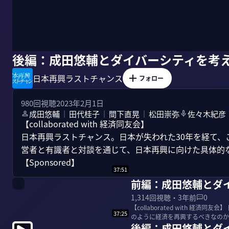
後編：成田悠輔とダイバーシティを考
日本再興ラストチャンス
フォロー
980
回視聴
2023年2月1日
成田悠輔
田代桂子
間下直晃
松田崇弥
佐々木紀彦
｜
｜
｜
【collaborated with 経済同友会】

日本再興ラストチャンス。日本が失われた30年を経て
営者と有識者と対談を通じて、日本再興に向けた具体的な
【Sponsored】
37:51
前編：成田悠輔とダ
1,314
回視聴・
3年前
0
【collaborated with 
37:25
のように経済を再興するべきなのか
後編：成田悠輔とダ