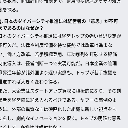
から教育、価値評価の転換まで、多角的な視点からその処方
箋を探る。
Q. 日本のダイバーシティ推進には経営者の「意思」が不可
欠であるのはなぜか？
日本のダイバーシティ推進には経営トップの強い意思決定が
不可欠だ。法律や制度整備を待つ姿勢では改革は進まな
い。働き方改革、若手積極登用、年功序列を打破する評価
制度導入は、経営判断一つで実現可能だ。日本企業の管理
職昇進年齢が諸外国より遅い実態も、トップが若手抜擢を
推進すれば大きく変わり得る。
また、大企業はスタートアップ買収に積極的になり、その創
業者を経営陣に迎え入れるべきである。ヤフーの事例のよ
うに、外部の異質な血は硬直化した組織に新しい視点をも
たらし、劇的なイノベーションを促す。トップの明確な意思
なくして、多様性は根付かない。