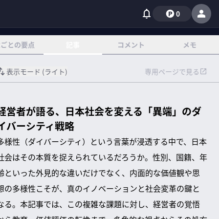
0
章ごとの要点
記事
コメント
メモ
表示モード (
ライト
)
専用ページで見る
経営者が語る、日本社会を変える「異端」のダ
イバーシティ戦略
多様性（ダイバーシティ）という言葉が浸透する中で、日本
社会はその本質を捉えられているだろうか。性別、国籍、年
齢といった外見的な違いだけでなく、内面的な価値観や思
想の多様性こそが、真のイノベーションと社会変革の鍵と
なる。本記事では、この複雑な課題に対し、経営者の覚悟