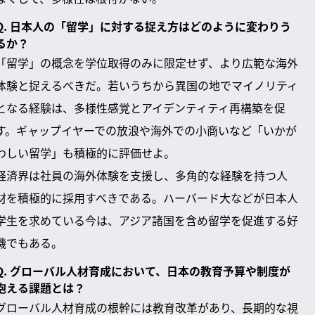
Q. 日本人の「留学」に対する捉え方はどのように変わりう
るか？
「留学」の概念を学位取得のみに限定せず、より広範な海外
体験と捉えるべきだ。若いうちから異国の地でマイノリティ
となる経験は、多様性感覚とアイデンティティ再構築を促
す。ギャップイヤーでの放浪や海外での小商いなど「いかが
わしい留学」も積極的に評価せよ。
経済界は社員の海外体験を支援し、多角的な経験を持つ人
材を積極的に採用すべきである。ハーバード大などが日本人
学生を求めている今は、アジア諸国を含め留学を促進する好
機でもある。
Q. グローバル人材育成において、日本の教育予算や制度が
抱える課題とは？
グローバル人材育成の根幹には教育改革があり、長期的な視