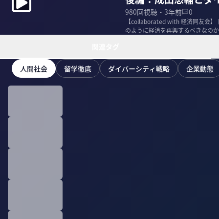
980
回視聴・
3年前
0
【collaborated with 
のように経済を再興するべきなのか
関連タグ
人間社会
留学徹底
ダイバーシティ戦略
企業動態