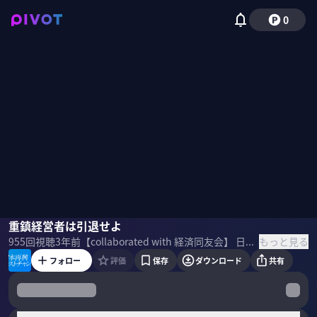
0
成田悠輔
重鎮経営者は引退せよ
櫻田謙悟
佐々木紀彦
もっと見る
955
回視聴
3年前
【collaborated with 経済同友会】 日本再興ラストチャンス。日本が失われた30年を経て、これからどのように経済を再興するべきなのか。経営者と有識者と対談を通じて、日本再興に向けた具体的なアクションプランを発信していく。 【Sponsored】
フォロー
評価
保存
ダウンロード
共有