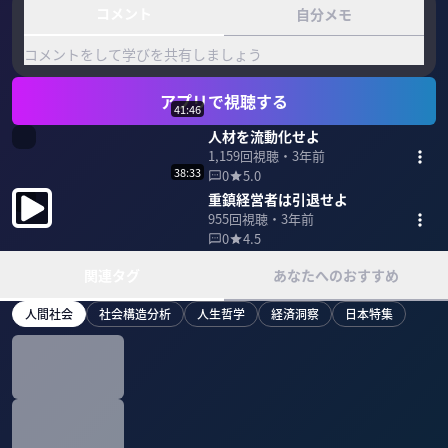
コメント
自分メモ
コメントをして学びを共有しましょう
アプリで視聴する
41:46
人材を流動化せよ
1,159
回視聴・
3年前
38:33
0
5.0
重鎮経営者は引退せよ
955
回視聴・
3年前
0
4.5
関連タグ
あなたへのおすすめ
人間社会
社会構造分析
人生哲学
経済洞察
日本特集