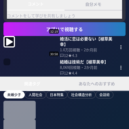
コメント
自分メモ
コメントをして学びを共有しましょう
アプリで視聴する
32:19
婚活に恋は必要ない【植草美
幸】
1.0万
回視聴・
2か月前
30:58
12
4.3
結婚は技術だ【植草美幸】
8,069
回視聴・
2か月前
12
4.4
関連タグ
あなたへのおすすめ
未婚少子
人間社会
日本特集
社会構造分析
会話術