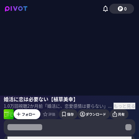
0
植草美幸
婚活に恋は必要ない【植草美幸】
西岡孝洋
もっと見る
1.0万
回視聴
2か月前
「婚活に、恋愛感情は要らない」—— 成婚率80%のカリスマ・植草美幸氏が斬る、令和の婚活現場の"静かな転換"。 男性28%・女性17%が未婚という日本において「選ばれる人」を分けるものとは。 ＜ゲスト＞ 植草美幸｜婚活アドバイザー 結婚相談所マリーミー代表 2009年に表参道で結婚相談所マリーミーを設立。これまでに1300組超の成婚をサポート。年間2000組以上にアドバイスを行う。成婚率は約80%。フジテレビ系『ザ・ノンフィクション』などメディア出演多数。 ＜目次＞
フォロー
評価
保存
ダウンロード
共有